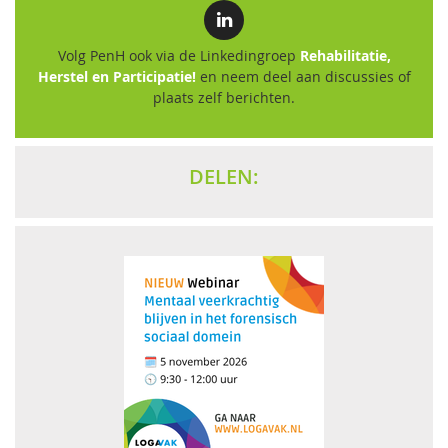
Volg PenH ook via de Linkedingroep
Rehabilitatie,
Herstel en Participatie!
en neem deel aan discussies of
plaats zelf berichten.
DELEN: