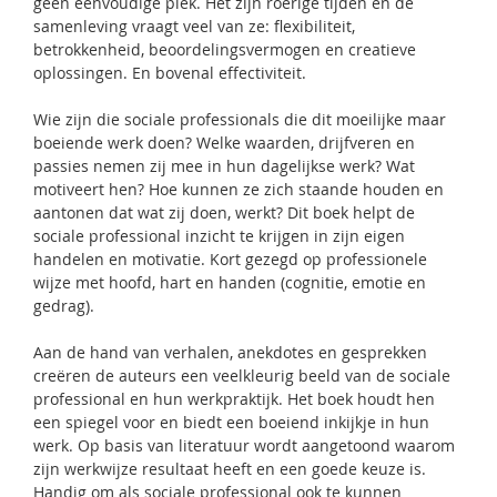
geen eenvoudige plek. Het zijn roerige tijden en de
samenleving vraagt veel van ze: flexibiliteit,
betrokkenheid, beoordelingsvermogen en creatieve
oplossingen. En bovenal effectiviteit.
Wie zijn die sociale professionals die dit moeilijke maar
boeiende werk doen? Welke waarden, drijfveren en
passies nemen zij mee in hun dagelijkse werk? Wat
motiveert hen? Hoe kunnen ze zich staande houden en
aantonen dat wat zij doen, werkt? Dit boek helpt de
sociale professional inzicht te krijgen in zijn eigen
handelen en motivatie. Kort gezegd op professionele
wijze met hoofd, hart en handen (cognitie, emotie en
gedrag).
Aan de hand van verhalen, anekdotes en gesprekken
creëren de auteurs een veelkleurig beeld van de sociale
professional en hun werkpraktijk. Het boek houdt hen
een spiegel voor en biedt een boeiend inkijkje in hun
werk. Op basis van literatuur wordt aangetoond waarom
zijn werkwijze resultaat heeft en een goede keuze is.
Handig om als sociale professional ook te kunnen