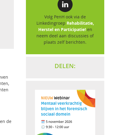
Volg PenH ook via de
Linkedingroep
Rehabilitatie,
Herstel en Participatie!
en
neem deel aan discussies of
plaats zelf berichten.
DELEN:
even
hten,
chten
nen de