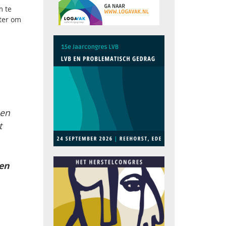
m te
eter om
 en
t
en