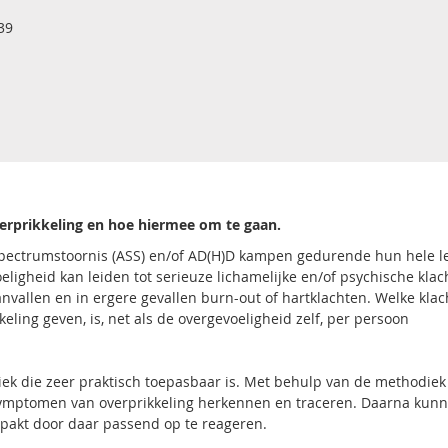
39
derprikkeling en hoe hiermee om te gaan.
pectrumstoornis (ASS) en/of AD(H)D kampen gedurende hun hele l
ligheid kan leiden tot serieuze lichamelijke en/of psychische klac
aanvallen en in ergere gevallen burn-out of hartklachten. Welke kla
kkeling geven, is, net als de overgevoeligheid zelf, per persoon
ek die zeer praktisch toepasbaar is. Met behulp van de methodiek
symptomen van overprikkeling herkennen en traceren. Daarna kun
pakt door daar passend op te reageren.