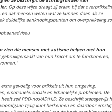
g en ze beschrijft de achtergronden van
ier.
Op deze wijze draagt zij eraan bij dat overprikkeli
m, en dat mensen weten wat ze kunnen doen als ze
oek duidelijke aanknopingspunten om overprikkeling zo
oopbaanadviseu
eën zien die mensen met autisme helpen met hun
dt gebruikgemaakt van hun kracht om te functioneren,
wonnen."
extra gevoelig voor prikkels uit hun omgeving.
ien, emotionele, sociale en lichamelijke problemen. De
heeft zelf PDD-nos/AD(H)D. Ze beschrijft stapsgewijs 
g voorafgaan tijdig kunt herkennen en daardoor ernstig
ek uit het tweede deel van dit boek gaat hier verder