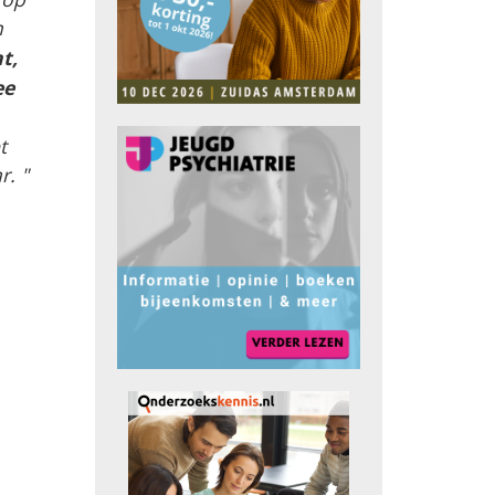
n
t,
ee
t
r. "