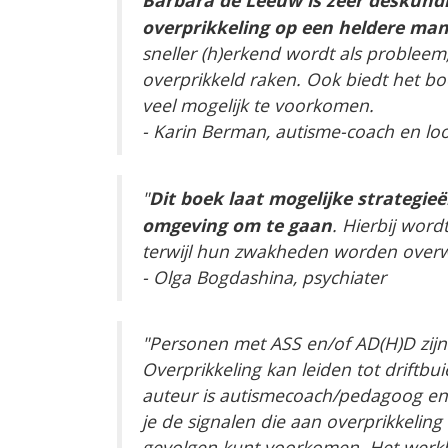
Barbara de Leeuw is zeer deskundi
overprikkeling op een heldere man
sneller (h)erkend wordt als problee
overprikkeld raken. Ook biedt het b
veel mogelijk te voorkomen.
- Karin Berman, autisme-coach en l
Dit boek laat mogelijke strategi
"
omgeving om te gaan
. Hierbij wor
terwijl hun zwakheden worden over
- Olga Bogdashina, psychiater
"Personen met ASS en/of AD(H)D zijn 
Overprikkeling kan leiden tot driftbu
auteur is autismecoach/pedagoog en 
je de signalen die aan overprikkelin
gevolgen kunt voorkomen. Het werkbo