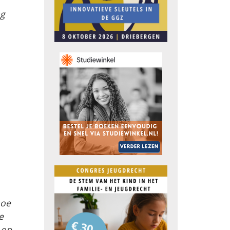
ng
hoe
e
 op