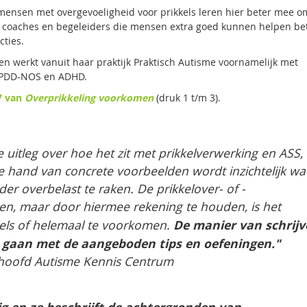
ensen met overgevoeligheid voor prikkels leren hier beter mee o
oor coaches en begeleiders die mensen extra goed kunnen helpen b
cties.
 werkt vanuit haar praktijk Praktisch Autisme voornamelijk met
ij PDD-NOS en ADHD.
7 van
Overprikkeling voorkomen
(druk 1 t/m 3).
ke uitleg over hoe het zit met prikkelverwerking en ASS,
e hand van concrete voorbeelden wordt inzichtelijk wa
 overbelast te raken. De prikkelover- of -
en, maar door hiermee rekening te houden, is het
De manier van schrijv
els of helemaal te voorkomen.
te gaan met de aangeboden tips en oefeningen."
, hoofd Autisme Kennis Centrum