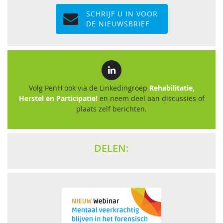
SCHRIJF U IN VOOR
DE NIEUWSBRIEF
Volg PenH ook via de Linkedingroep
Rehabilitatie,
Herstel en Participatie!
en neem deel aan discussies of
plaats zelf berichten.
DELEN: