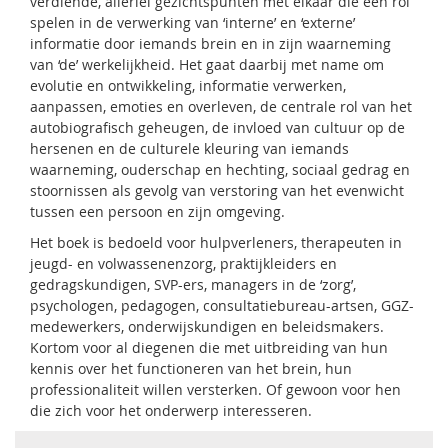
verdiende, allerlei gezichtspunten met elkaar die een rol
spelen in de verwerking van ‘interne’ en ‘externe’
informatie door iemands brein en in zijn waarneming
van ‘de’ werkelijkheid. Het gaat daarbij met name om
evolutie en ontwikkeling, informatie verwerken,
aanpassen, emoties en overleven, de centrale rol van het
autobiografisch geheugen, de invloed van cultuur op de
hersenen en de culturele kleuring van iemands
waarneming, ouderschap en hechting, sociaal gedrag en
stoornissen als gevolg van verstoring van het evenwicht
tussen een persoon en zijn omgeving.
Het boek is bedoeld voor hulpverleners, therapeuten in
jeugd- en volwassenenzorg, praktijkleiders en
gedragskundigen, SVP-ers, managers in de ‘zorg’,
psychologen, pedagogen, consultatiebureau-artsen, GGZ-
medewerkers, onderwijskundigen en beleidsmakers.
Kortom voor al diegenen die met uitbreiding van hun
kennis over het functioneren van het brein, hun
professionaliteit willen versterken. Of gewoon voor hen
die zich voor het onderwerp interesseren.