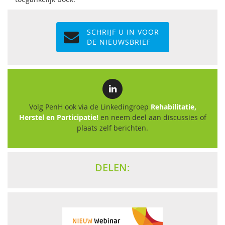
SCHRIJF U IN VOOR
DE NIEUWSBRIEF
Volg PenH ook via de Linkedingroep
Rehabilitatie,
Herstel en Participatie!
en neem deel aan discussies of
plaats zelf berichten.
DELEN: