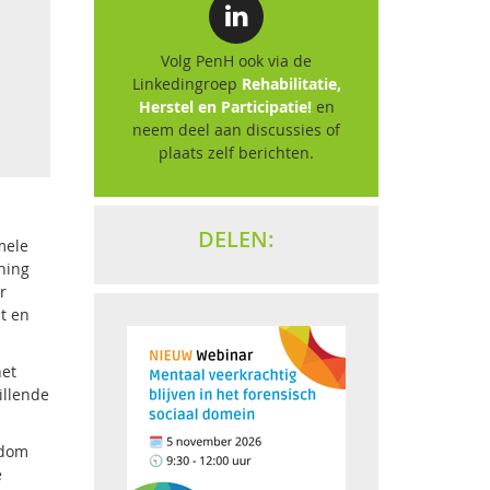
Volg PenH ook via de
Linkedingroep
Rehabilitatie,
Herstel en Participatie!
en
neem deel aan discussies of
plaats zelf berichten.
DELEN:
mele
ning
r
t en
het
illende
ndom
e