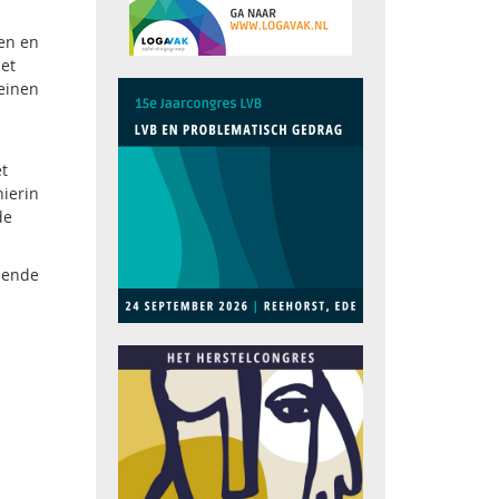
en en
het
einen
et
hierin
de
llende