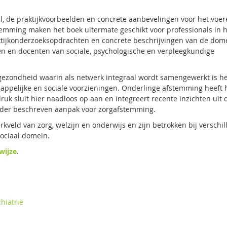
 de praktijkvoorbeelden en concrete aanbevelingen voor het voer
temming maken het boek uitermate geschikt voor professionals in 
aktijkonderzoeksopdrachten en concrete beschrijvingen van de dom
en en docenten van sociale, psychologische en verpleegkundige
 gezondheid waarin als netwerk integraal wordt samengewerkt is h
appelijke en sociale voorzieningen. Onderlinge afstemming heeft 
ruk sluit hier naadloos op aan en integreert recente inzichten uit 
erder beschreven aanpak voor zorgafstemming.
kveld van zorg, welzijn en onderwijs en zijn betrokken bij verschi
sociaal domein.
wijze
.
chiatrie