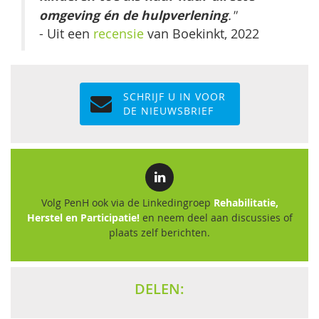
omgeving én de hulpverlening
."
- Uit een
recensie
van Boekinkt, 2022
SCHRIJF U IN VOOR
DE NIEUWSBRIEF
Volg PenH ook via de Linkedingroep
Rehabilitatie,
Herstel en Participatie!
en neem deel aan discussies of
plaats zelf berichten.
DELEN: