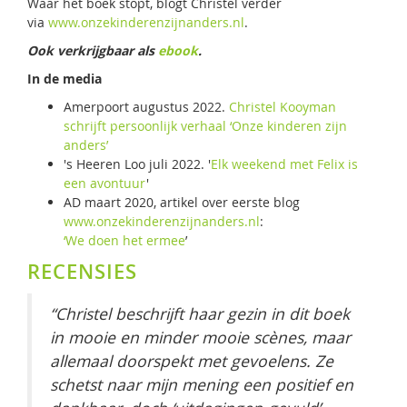
Waar het boek stopt, blogt Christel verder
via
www.onzekinderenzijnanders.nl
.
Ook verkrijgbaar als
ebook
.
In de media
Amerpoort augustus 2022.
Christel Kooyman
schrijft persoonlijk verhaal ‘Onze kinderen zijn
anders’
's Heeren Loo juli 2022. '
Elk weekend met Felix is
een avontuur
'
AD maart 2020, artikel over eerste blog
www.onzekinderenzijnanders.nl
:
‘We doen het ermee
’
RECENSIES
“Christel beschrijft haar gezin in dit boek
in mooie en minder mooie scènes, maar
allemaal doorspekt met gevoelens. Ze
schetst naar mijn mening een positief en