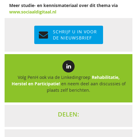
Meer studie- en kennismateriaal over dit thema via
www.sociaaldigitaal.nl
SCHRIJF U IN VOOR
DE NIEUWSBRIEF
Volg PenH ook via de Linkedingroep
Rehabilitatie,
Herstel en Participatie!
en neem deel aan discussies of
plaats zelf berichten.
DELEN: