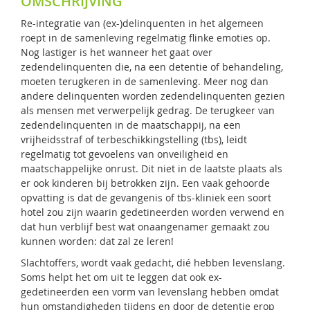
OMSCHRIJVING
Re-integratie van (ex-)delinquenten in het algemeen
roept in de samenleving regelmatig flinke emoties op.
Nog lastiger is het wanneer het gaat over
zedendelinquenten die, na een detentie of behandeling,
moeten terugkeren in de samenleving. Meer nog dan
andere delinquenten worden zedendelinquenten gezien
als mensen met verwerpelijk gedrag. De terugkeer van
zedendelinquenten in de maatschappij, na een
vrijheidsstraf of terbeschikkingstelling (tbs), leidt
regelmatig tot gevoelens van onveiligheid en
maatschappelijke onrust. Dit niet in de laatste plaats als
er ook kinderen bij betrokken zijn. Een vaak gehoorde
opvatting is dat de gevangenis of tbs-kliniek een soort
hotel zou zijn waarin gedetineerden worden verwend en
dat hun verblijf best wat onaangenamer gemaakt zou
kunnen worden: dat zal ze leren!
Slachtoffers, wordt vaak gedacht, dié hebben levenslang.
Soms helpt het om uit te leggen dat ook ex-
gedetineerden een vorm van levenslang hebben omdat
hun omstandigheden tijdens en door de detentie erop