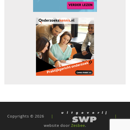
Copyrights © 2026
|
|
website door
Zesbee
.