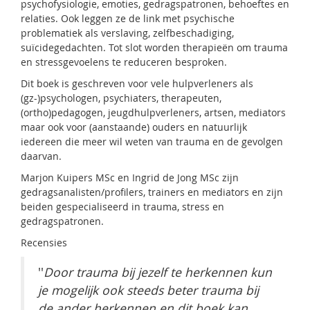
psychofysiologie, emoties, gedragspatronen, behoeftes en
relaties. Ook leggen ze de link met psychische
problematiek als verslaving, zelfbeschadiging,
suïcidegedachten. Tot slot worden therapieën om trauma
en stressgevoelens te reduceren besproken.
Dit boek is geschreven voor vele hulpverleners als
(gz-)psychologen, psychiaters, therapeuten,
(ortho)pedagogen, jeugdhulpverleners, artsen, mediators
maar ook voor (aanstaande) ouders en natuurlijk
iedereen die meer wil weten van trauma en de gevolgen
daarvan.
Marjon Kuipers MSc en Ingrid de Jong MSc zijn
gedragsanalisten/profilers, trainers en mediators en zijn
beiden gespecialiseerd in trauma, stress en
gedragspatronen.
Recensies
''
Door trauma bij jezelf te herkennen kun
je mogelijk ook steeds beter trauma bij
de ander herkennen en dit boek kan