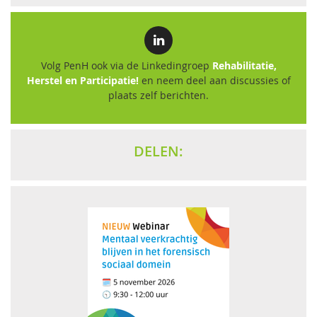
Volg PenH ook via de Linkedingroep
Rehabilitatie,
Herstel en Participatie!
en neem deel aan discussies of
plaats zelf berichten.
DELEN: