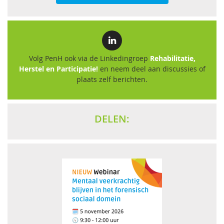
Volg PenH ook via de Linkedingroep
Rehabilitatie,
Herstel en Participatie!
en neem deel aan discussies of
plaats zelf berichten.
DELEN: