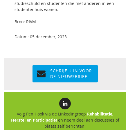
studieschuld en studenten die met anderen in een
studentenhuis wonen.
Bron: RIVM
Datum: 05 december, 2023
SCHRIJF U IN VOOR
DE NIEUWSBRIEF
Volg PenH ook via de Linkedingroep
Rehabilitatie,
Herstel en Participatie!
en neem deel aan discussies of
plaats zelf berichten.