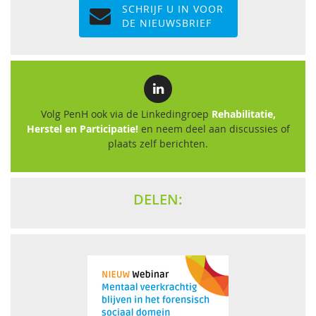
SCHRIJF U IN VOOR
DE NIEUWSBRIEF
Volg PenH ook via de Linkedingroep
Rehabilitatie,
Herstel en Participatie!
en neem deel aan discussies of
plaats zelf berichten.
DELEN: