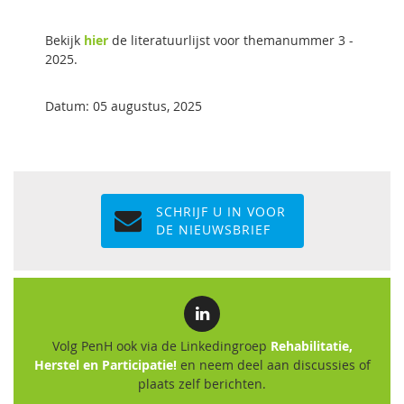
Bekijk
hier
de literatuurlijst voor themanummer 3 -
2025.
Datum: 05 augustus, 2025
SCHRIJF U IN VOOR
DE NIEUWSBRIEF
Volg PenH ook via de Linkedingroep
Rehabilitatie,
Herstel en Participatie!
en neem deel aan discussies of
plaats zelf berichten.