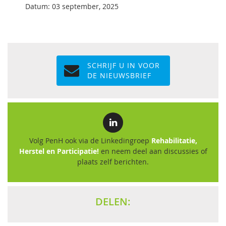
Datum: 03 september, 2025
SCHRIJF U IN VOOR
DE NIEUWSBRIEF
Volg PenH ook via de Linkedingroep
Rehabilitatie,
Herstel en Participatie!
en neem deel aan discussies of
plaats zelf berichten.
DELEN: