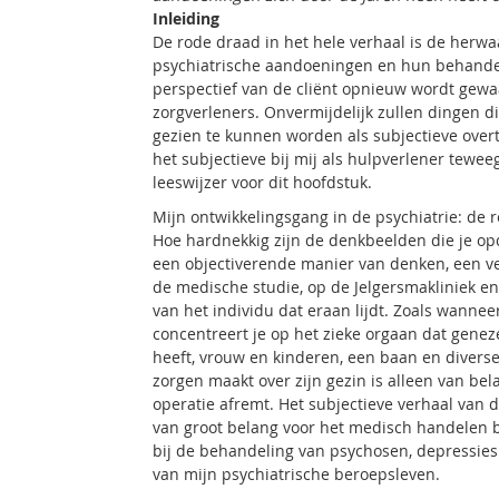
Inleiding
De rode draad in het hele verhaal is de herwa
psychiatrische aandoeningen en hun behandel
perspectief van de cliënt opnieuw wordt gewa
zorgverleners. Onvermijdelijk zullen dingen 
gezien te kunnen worden als subjectieve overtu
het subjectieve bij mij als hulpverlener tewe
leeswijzer voor dit hoofdstuk.
Mijn ontwikkelingsgang in de psychiatrie: de r
Hoe hardnekkig zijn de denkbeelden die je opd
een objectiverende manier van denken, een veil
de medische studie, op de Jelgersmakliniek en
van het individu dat eraan lijdt. Zoals wanne
concentreert je op het zieke orgaan dat genez
heeft, vrouw en kinderen, een baan en diverse 
zorgen maakt over zijn gezin is alleen van be
operatie afremt. Het subjectieve verhaal van d
van groot belang voor het medisch handelen 
bij de behandeling van psychosen, depressies e
van mijn psychiatrische beroepsleven.