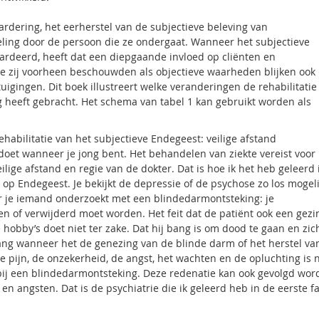
ardering, het eerherstel van de subjectieve beleving van
ing door de persoon die ze ondergaat. Wanneer het subjectieve
ardeerd, heeft dat een diepgaande invloed op cliënten en
die zij voorheen beschouwden als objectieve waarheden blijken ook
igingen. Dit boek illustreert welke veranderingen de rehabilitatie
eg heeft gebracht. Het schema van tabel 1 kan gebruikt worden als
ehabilitatie van het subjectieve Endegeest: veilige afstand
oet wanneer je jong bent. Het behandelen van ziekte vereist voor 
ige afstand en regie van de dokter. Dat is hoe ik het heb geleerd 
 op Endegeest. Je bekijkt de depressie of de psychose zo los mogeli
er je iemand onderzoekt met een blindedarmontsteking: je
en of verwijderd moet worden. Het feit dat de patiënt ook een gezi
hobby’s doet niet ter zake. Dat hij bang is om dood te gaan en zic
lang wanneer het de genezing van de blinde darm of het herstel va
e pijn, de onzekerheid, de angst, het wachten en de opluchting is n
bij een blindedarmontsteking. Deze redenatie kan ook gevolgd wor
n angsten. Dat is de psychiatrie die ik geleerd heb in de eerste f