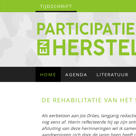
TIJDSCHRIFT
HOME
AGENDA
LITERATUUR
DE REHABILITATIE VAN HET
Als eerbetoon aan Jos Dröes, langjarig redactie
nog eens af. Hierin reflecteerde hij op zijn on
afsluiting van deze herinneringen wil ik same
aandoeningen zich door de jaren heen heeft o