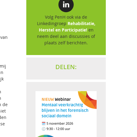
Volg PenH ook via de
Linkedingroep
Rehabilitatie,
Herstel en Participatie!
en
neem deel aan discussies of
 van
plaats zelf berichten.
DELEN:
mij
in
jk
n
h
n de
iet
den
ase