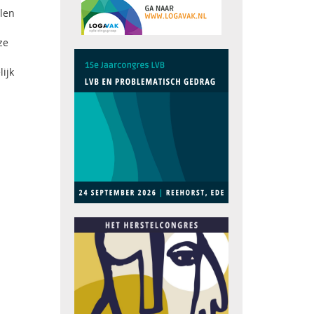
elen
ze
ijk