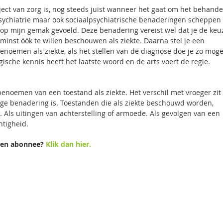
ject van zorg is, nog steeds juist wanneer het gaat om het behand
 psychiatrie maar ook sociaalpsychiatrische benaderingen scheppen
n op mijn gemak gevoeld. Deze benadering vereist wel dat je de keu
inst óók te willen beschouwen als ziekte. Daarna stel je een
noemen als ziekte, als het stellen van de diagnose doe je zo mogel
ische kennis heeft het laatste woord en de arts voert de regie.
enoemen van een toestand als ziekte. Het verschil met vroeger zit
nige benadering is. Toestanden die als ziekte beschouwd worden,
Als uitingen van achterstelling of armoede. Als gevolgen van een
htigheid.
een abonnee?
Klik dan hier.